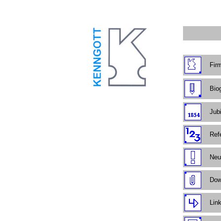
Fir
Bio
Jub
Ref
Neu
Dow
Lin