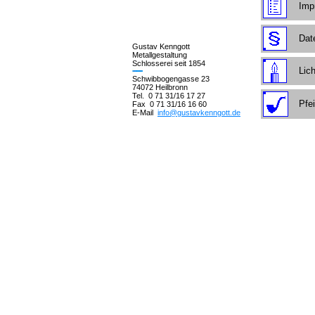
Imp
Dat
Gustav Kenngott
Metallgestaltung
Schlosserei seit 1854
Lich
Schwibbogengasse 23
74072 Heilbronn
Tel. 0 71 31/16 17 27
Pfe
Fax 0 71 31/16 16 60
E-Mail
info@gustavkenngott.de
metallgestaltung, kunstschmiede, gitter, tore, gel&auml;nder, gelaender, grabzeichen, skulpturen,
service, reparaturen, gutachten, kenngott, gustav,